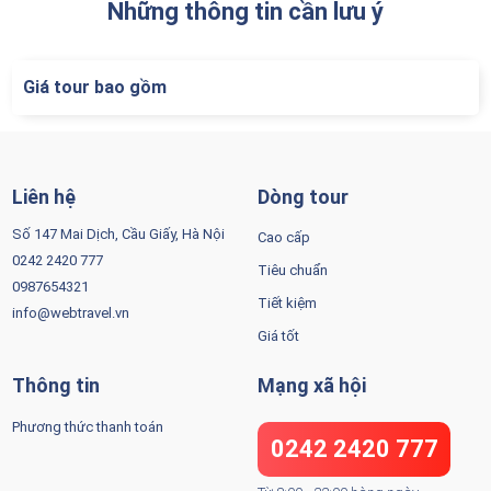
Những thông tin cần lưu ý
Giá tour bao gồm
Liên hệ
Dòng tour
Số 147 Mai Dịch, Cầu Giấy, Hà Nội
Cao cấp
0242 2420 777
Tiêu chuẩn
0987654321
Tiết kiệm
info@webtravel.vn
Giá tốt
Thông tin
Mạng xã hội
Phương thức thanh toán
0242 2420 777