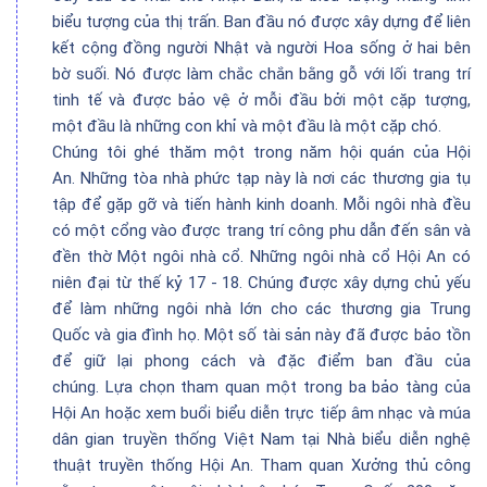
biểu tượng của thị trấn. Ban đầu nó được xây dựng để liên
kết cộng đồng người Nhật và người Hoa sống ở hai bên
bờ suối. Nó được làm chắc chắn bằng gỗ với lối trang trí
tinh tế và được bảo vệ ở mỗi đầu bởi một cặp tượng,
một đầu là những con khỉ và một đầu là một cặp chó.
Chúng tôi ghé thăm một trong năm hội quán của Hội
An. Những tòa nhà phức tạp này là nơi các thương gia tụ
tập để gặp gỡ và tiến hành kinh doanh. Mỗi ngôi nhà đều
có một cổng vào được trang trí công phu dẫn đến sân và
đền thờ Một ngôi nhà cổ. Những ngôi nhà cổ Hội An có
niên đại từ thế kỷ 17 - 18. Chúng được xây dựng chủ yếu
để làm những ngôi nhà lớn cho các thương gia Trung
Quốc và gia đình họ. Một số tài sản này đã được bảo tồn
để giữ lại phong cách và đặc điểm ban đầu của
chúng. Lựa chọn tham quan một trong ba bảo tàng của
Hội An hoặc xem buổi biểu diễn trực tiếp âm nhạc và múa
dân gian truyền thống Việt Nam tại Nhà biểu diễn nghệ
thuật truyền thống Hội An. Tham quan Xưởng thủ công