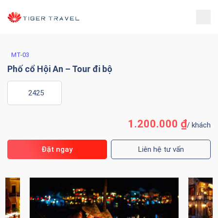
MT-03
Phố cổ Hội An – Tour đi bộ
2425
1.200.000 ₫
/ khách
Đặt ngay
Liên hệ tư vấn