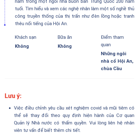
nằm trong một ngôi nhà buôn bán Trung Quốc 200 năm
tuổi. Tìm hiểu và xem các nghệ nhân làm một số nghề thủ
công truyền thống của thị trấn như đèn lồng hoặc tranh
thêu nổi tiếng của Hội An.
Khách sạn
Bữa ăn
Điểm tham
quan
Không
Không
Những ngôi
nhà cổ Hội An,
chùa Cầu
Lưu ý:
Việc điều chỉnh yêu cầu xét nghiệm covid và mũi tiêm có
thể sẽ thay đổi theo quy định hiện hành của Cơ quan
Quản lý Nhà nước có thẩm quyền. Vui lòng liên hệ nhân
viên tư vấn để biết thêm chi tiết.