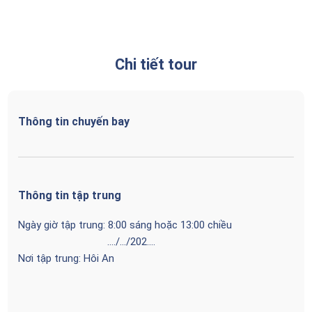
Chi tiết tour
Thông tin chuyến bay
Thông tin tập trung
Ngày giờ tập trung: 8:00 sáng hoặc 13:00 chiều
..../.../202....
Nơi tập trung: Hôi An