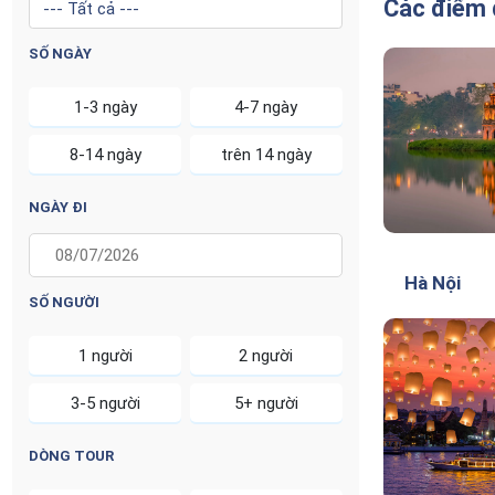
Các điểm 
SỐ NGÀY
1-3 ngày
4-7 ngày
8-14 ngày
trên 14 ngày
NGÀY ĐI
Hà Nội
SỐ NGƯỜI
1 người
2 người
3-5 người
5+ người
DÒNG TOUR