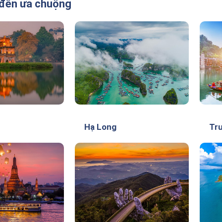
đến ưa chuộng
Hạ Long
Tr