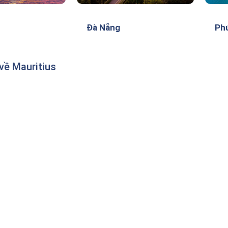
Đà Nẵng
Ph
 về Mauritius