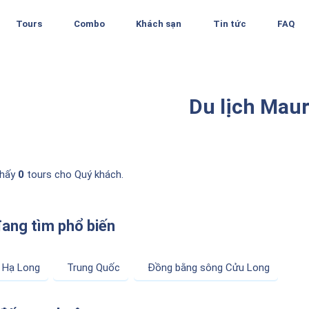
Tours
Combo
Khách sạn
Tin tức
FAQ
Du lịch Maur
thấy
0
tours cho Quý khách.
đang tìm phổ biến
Hạ Long
Trung Quốc
Đồng bằng sông Cửu Long